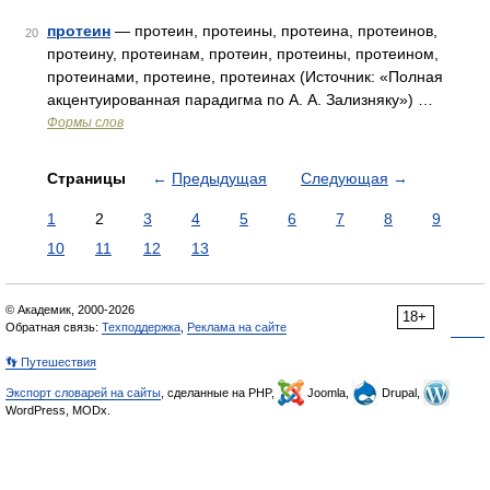
протеин
— протеин, протеины, протеина, протеинов,
20
протеину, протеинам, протеин, протеины, протеином,
протеинами, протеине, протеинах (Источник: «Полная
акцентуированная парадигма по А. А. Зализняку») …
Формы слов
Страницы
←
Предыдущая
Следующая
→
1
2
3
4
5
6
7
8
9
10
11
12
13
© Академик, 2000-2026
18+
Обратная связь:
Техподдержка
,
Реклама на сайте
👣 Путешествия
Экспорт словарей на сайты
, сделанные на PHP,
Joomla,
Drupal,
WordPress, MODx.