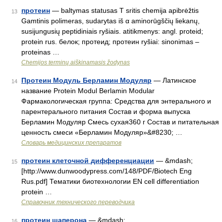
протеин
— baltymas statusas T sritis chemija apibrėžtis
13
Gamtinis polimeras, sudarytas iš α aminorūgščių liekanų,
susijungusių peptidiniais ryšiais. atitikmenys: angl. proteid;
protein rus. белок; протеид; протеин ryšiai: sinonimas –
proteinas …
Chemijos terminų aiškinamasis žodynas
Протеин Модуль Берламин Модуляр
— Латинское
14
название Protein Modul Berlamin Modular
Фармакологическая группа: Средства для энтерального и
парентерального питания Состав и форма выпуска
Берламин Модуляр Смесь сухая360 г Состав и питательная
ценность смеси «Берламин Модуляр»&#8230; …
Словарь медицинских препаратов
протеин клеточной дифференциации
— &mdash;
15
[http://www.dunwoodypress.com/148/PDF/Biotech Eng
Rus.pdf] Тематики биотехнологии EN cell differentiation
protein …
Справочник технического переводчика
протеин шаперона
— &mdash;
16