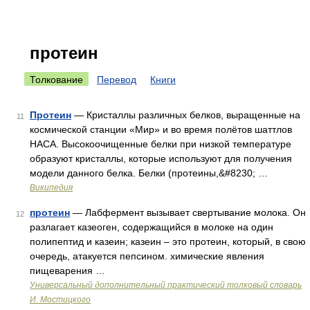
протеин
Толкование
Перевод
Книги
Протеин
— Кристаллы различных белков, выращенные на
11
космической станции «Мир» и во время полётов шаттлов
НАСА. Высокоочищенные белки при низкой температуре
образуют кристаллы, которые используют для получения
модели данного белка. Белки (протеины,&#8230; …
Википедия
протеин
— Лабфермент вызывает свертывание молока. Он
12
разлагает казеоген, содержащийся в молоке на один
полипептид и казеин; казеин – это протеин, который, в свою
очередь, атакуется пепсином. химические явления
пищеварения …
Универсальный дополнительный практический толковый словарь
И. Мостицкого